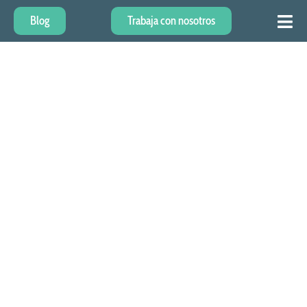
Blog
Trabaja con nosotros
Cuidado De Adulto Mayor En
Bogotá
Cobertura en la ciudad de Bogotá, Chía, Cajicá.
Cuidados de Adultos Mayores en casa.
Cuidados de personas con enfermedades crónicas y
degenerativas.