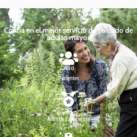
Confía en el mejor servicio de cuidado de
adulto mayor
+
250
Pacientes
+
35
Años de Experiencia