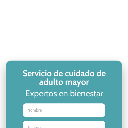
Cuidados de personas mayores con trastornos neuro-
cognitivos (Alzheimer, Parkinson, Demencias).
Ayuda con movilización, baño, vestido, alimentación, toma de
medicamentos.
Ejercicios de estimulación cognitiva para frenar el avance de
enfermedades mentales
Servicio de cuidado de
adulto mayor
Expertos en bienestar