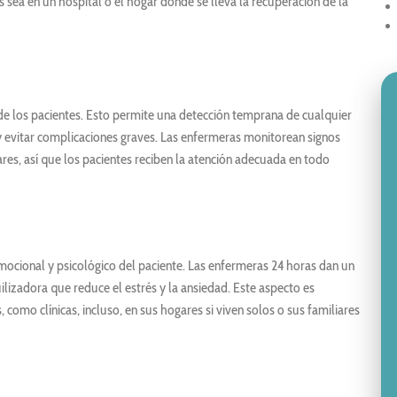
s sea en un hospital o el hogar donde se lleva la recuperación de la
de los pacientes. Esto permite una detección temprana de cualquier
 y evitar complicaciones graves. Las enfermeras monitorean signos
res, así que los pacientes reciben la atención adecuada en todo
emocional y psicológico del paciente. Las enfermeras 24 horas dan un
lizadora que reduce el estrés y la ansiedad. Este aspecto es
como clínicas, incluso, en sus hogares si viven solos o sus familiares