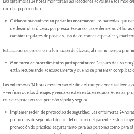
Las enfermeras 24 horas monitorean las reacciones adversas a los medicam
con el equipo médico.
Cuidados preventivos en pacientes encamados
: Los pacientes que d
de desarrollar úlceras por presión (escaras). Las enfermeras 24 hora
cambios regulares de posición, uso de colchones especiales y manteni
Estas acciones previenen la formación de úlceras, al mismo tiempo promu
Monitoreo de procedimientos postoperatorios:
Después de una cirugía
están recuperando adecuadamente y que no se presentan complicacio
Las enfermeras 24 horas monitorean el sitio del cuerpo donde se llevó a ca
y verifican que los drenajes y vendajes estén en buen estado. Además, pro
cruciales para una recuperación rápida y segura.
Implementación de protocolos de seguridad:
Las enfermeras 24 horas
protocolos de seguridad dentro del entorno del paciente. Esto incluye
promoción de prácticas seguras tanto para las personas como para el p