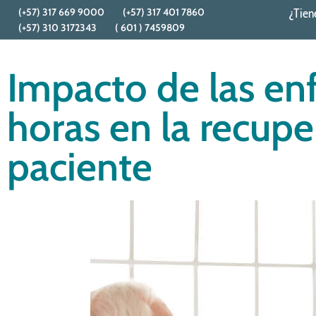
(+57) 317 669 9000
(+57) 317 401 7860
¿Tien
(+57) 310 3172343
( 601 ) 7459809
Impacto de las en
horas en la recupe
paciente