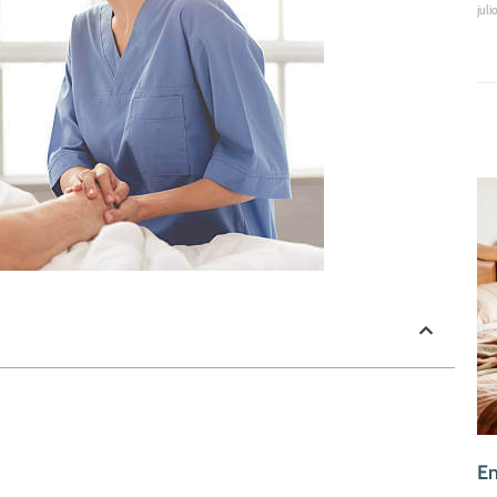
juli
En