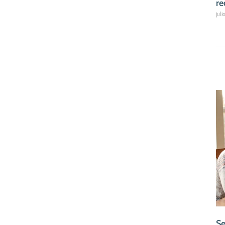
re
juli
Se