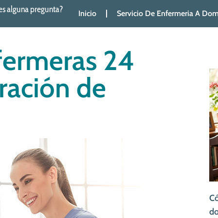
es alguna pregunta?
Inicio
Servicio De Enfermeria A Domi
fermeras 24
ración de
Có
do