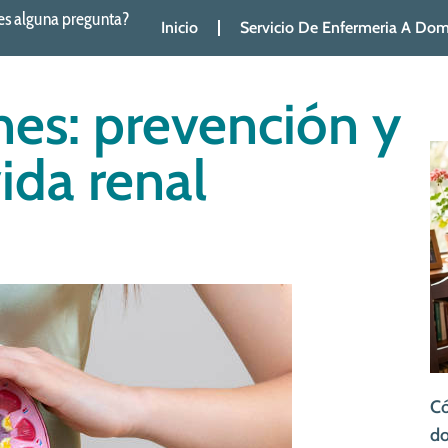
es alguna pregunta?
Inicio
Servicio De Enfermeria A Domi
nes: prevención y
ida renal
Có
do