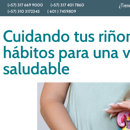
(+57) 317 669 9000
(+57) 317 401 7860
¿Tien
(+57) 310 3172343
( 601 ) 7459809
Cuidando tus riño
hábitos para una v
saludable