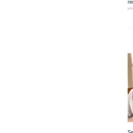
re
juli
Se