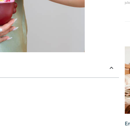
juli
En