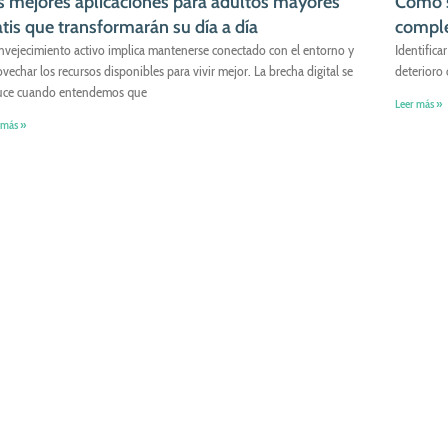
s mejores aplicaciones para adultos mayores
Cómo s
atis que transformarán su día a día
comple
envejecimiento activo implica mantenerse conectado con el entorno y
Identifica
vechar los recursos disponibles para vivir mejor. La brecha digital se
deterioro 
uce cuando entendemos que
Leer más »
 más »