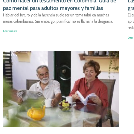
Cómo hacer un testamento en Colombia: Guía de
La
paz mental para adultos mayores y familias
gr
Hablar del futuro y de la herencia suele ser un tema tabú en muchas
El 
mesas colombianas. Sin embargo, planificar no es llamar a la desgracia;
apro
red
Leer más »
Leer