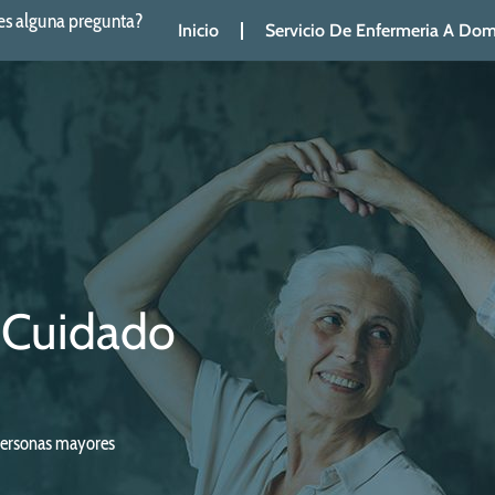
es alguna pregunta?
Inicio
Servicio De Enfermeria A Domi
: Cuidado
e personas mayores