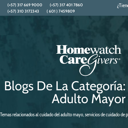
(+57) 317 669 9000
(+57) 317 401 7860
¿Tien
(+57) 310 3172343
( 601 ) 7459809
Blogs De La Categoría
Adulto Mayor
Temas relacionados al cuidado del adulto mayo, servicios de cuidado d