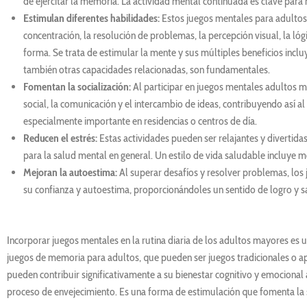
de ejercitar la memoria. La actividad mental continuada es clave para 
Estimulan diferentes habilidades:
Estos juegos mentales para adultos
concentración, la resolución de problemas, la percepción visual, la ló
forma. Se trata de estimular la mente y sus múltiples beneficios incluy
también otras capacidades relacionadas, son fundamentales.
Fomentan la socialización:
Al participar en juegos mentales adultos m
social, la comunicación y el intercambio de ideas, contribuyendo así al
especialmente importante en residencias o centros de día.
Reducen el estrés:
Estas actividades pueden ser relajantes y divertidas
para la salud mental en general. Un estilo de vida saludable incluye
Mejoran la autoestima:
Al superar desafíos y resolver problemas, lo
su confianza y autoestima, proporcionándoles un sentido de logro y sa
Incorporar juegos mentales en la rutina diaria de los adultos mayores es
juegos de memoria para adultos, que pueden ser juegos tradicionales o ap
pueden contribuir significativamente a su bienestar cognitivo y emocional
proceso de envejecimiento. Es una forma de estimulación que fomenta la 