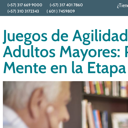
(+57) 317 669 9000
(+57) 317 401 7860
¿Tien
(+57) 310 3172343
( 601 ) 7459809
Juegos de Agilida
Adultos Mayores: 
Mente en la Etap