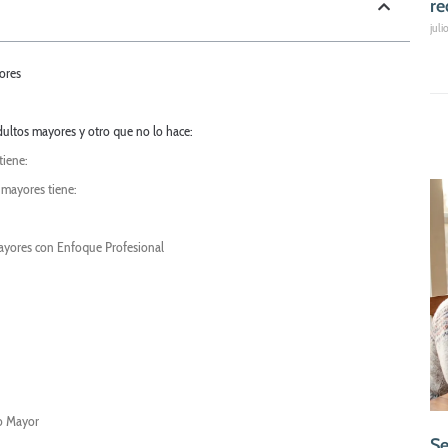
re
juli
ores
dultos mayores y otro que no lo hace:
tiene:
 mayores tiene:
Mayores con Enfoque Profesional
to Mayor
Se