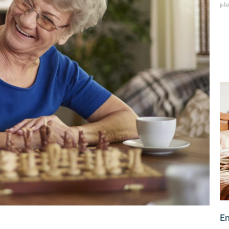
juli
En