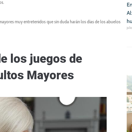
os.
En
Al
hu
ayores muy entretenidos que sin duda harán los días de los abuelos
juli
e los juegos de
dultos Mayores