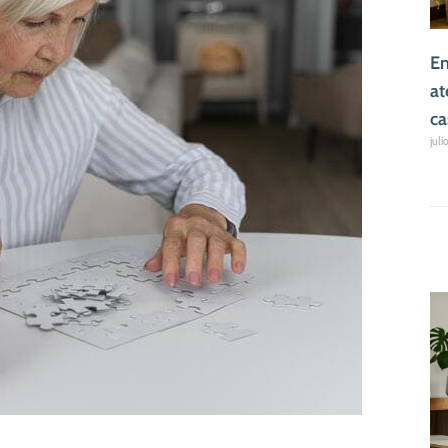
En
at
ca
juli