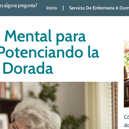
es alguna pregunta?
Inicio
Servicio De Enfermeria A Domi
d Mental para
Potenciando la
a Dorada
Có
do